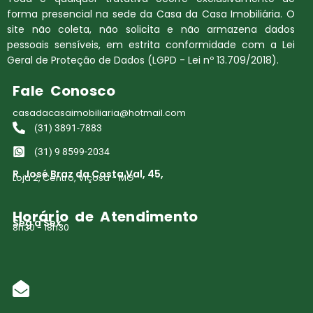
forma presencial na sede da Casa da Casa Imobiliária. O
site não coleta, não solicita e não armazena dados
pessoais sensíveis, em estrita conformidade com a Lei
Geral de Proteção de Dados (LGPD - Lei nº 13.709/2018).
Fale Conosco
casadacasaimobiliaria@hotmail.com
(31) 3891-7883
(31) 9 8599-2034
R. José Braz da Costa Val, 45,
Loja 2, Centro, Viçosa - MG
Horário de Atendimento
Seg a Sex
8h30 - 18h30