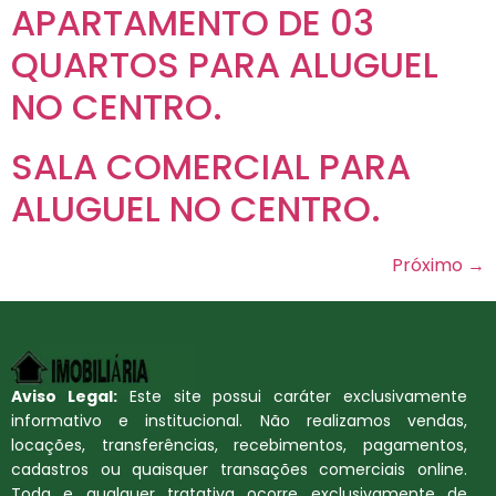
APARTAMENTO DE 03
QUARTOS PARA ALUGUEL
NO CENTRO.
SALA COMERCIAL PARA
ALUGUEL NO CENTRO.
Próximo
→
Aviso Legal:
Este site possui caráter exclusivamente
informativo e institucional. Não realizamos vendas,
locações, transferências, recebimentos, pagamentos,
cadastros ou quaisquer transações comerciais online.
Toda e qualquer tratativa ocorre exclusivamente de