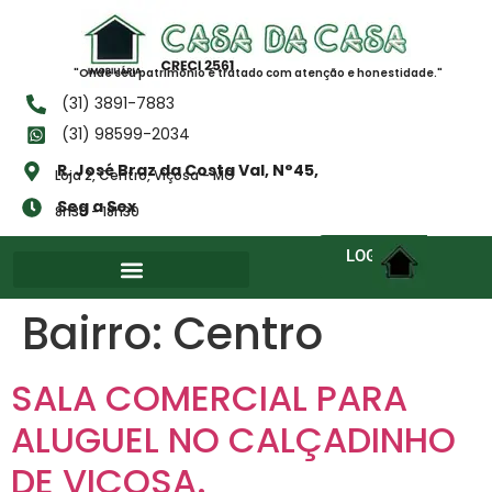
"Onde seu patrimônio é tratado com atenção e honestidade."
(31) 3891-7883
(31) 98599-2034
R. José Braz da Costa Val, N°45,
Loja 2, Centro, Viçosa - MG
Seg a Sex
8h30 - 18h30
LOGIN
Bairro:
Centro
SALA COMERCIAL PARA
ALUGUEL NO CALÇADINHO
DE VIÇOSA.