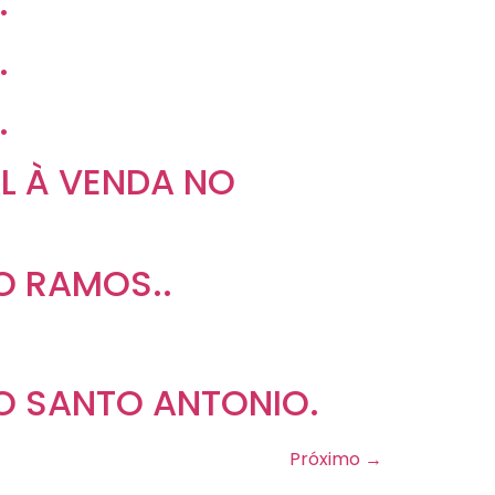
.
.
.
L À VENDA NO
O RAMOS..
O SANTO ANTONIO.
Próximo
→