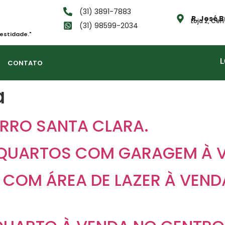
(31) 3891-7883
R. José 
Loja 2, Cen
(31) 98599-2034
estidade."
L
CONTATO
a
IRRO SANTA CLARA.
 QUARTOS COM GARAGEM À V
 COM ÁREA DE LAZER À VEN