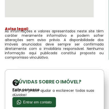
Aviso legal:
As informações e valores apresentados neste site têm
caráter meramente informativo e podem sofrer
alterações sem aviso prévio. A disponibilidade dos
imóveis anunciados deve sempre ser confirmada
diretamente com a imobiliária responsável. Nenhuma
informação aqui publicada constitui proposta ou
compromisso vinculativo.
DÚVIDAS SOBRE O IMÓVEL?
Fale conosco
Será um prazer ajudar a esclarecer todas suas
dúvidas!
Entrar em contato